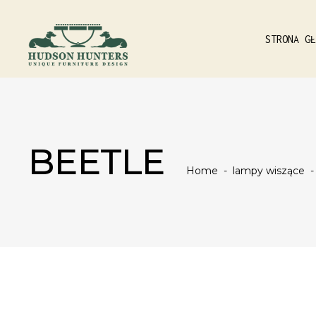
STRONA GŁ
BEETLE
Home
-
lampy wiszące