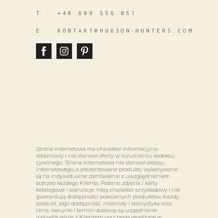
T :
+48 609 556 051
E :
KONTAKT@HUDSON‑HUNTERS.COM
Strona internetowa ma charakter informacyjno-
reklamowy i nie stanowi oferty w rozumieniu kodeksu
cywilnego. Strona internetowa nie stanowi sklepu
internetowego, a prezentowane produkty wykonywane
są na indywidualne zamówienie z uwzględnieniem
potrzeb każdego Klienta. Podane zdjęcia / karty
katalogowe i aranżacje mają charakter przykładowy i nie
gwarantują dostępności pokazanych produktów. Każdy
produkt, jego dostępność, materiały i kolorystyka oraz
cena, warunki i termin dostawy są uzgadniane
indywidualnie z Klientem oraz będą określone w