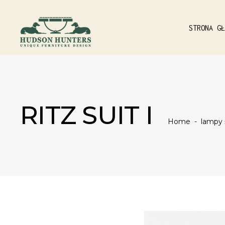
STRONA GŁ
RITZ SUIT I
Home
-
lampy 