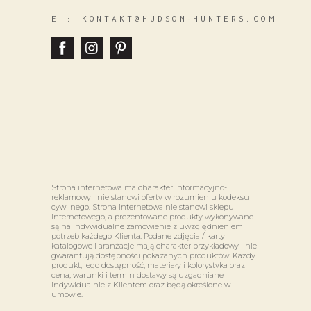
E :
KONTAKT@HUDSON‑HUNTERS.COM
Strona internetowa ma charakter informacyjno-
reklamowy i nie stanowi oferty w rozumieniu kodeksu
cywilnego. Strona internetowa nie stanowi sklepu
internetowego, a prezentowane produkty wykonywane
są na indywidualne zamówienie z uwzględnieniem
potrzeb każdego Klienta. Podane zdjęcia / karty
katalogowe i aranżacje mają charakter przykładowy i nie
gwarantują dostępności pokazanych produktów. Każdy
produkt, jego dostępność, materiały i kolorystyka oraz
cena, warunki i termin dostawy są uzgadniane
indywidualnie z Klientem oraz będą określone w
umowie.