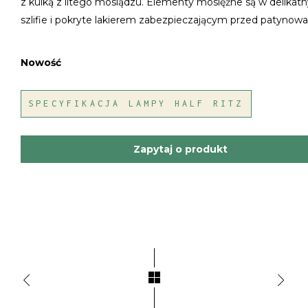
z kulką z litego mosiądzu. Elementy mosiężne są w delikat
szlifie i pokryte lakierem zabezpieczającym przed patynow
Nowość
SPECYFIKACJA LAMPY HALF RITZ
Zapytaj o produkt