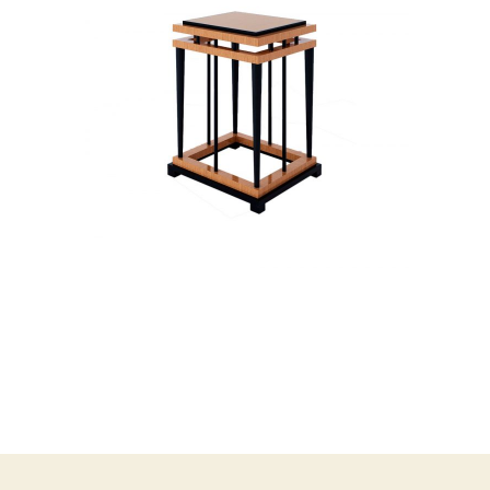
WASHINGTON II BABY
STOLIKI POMOCNICZE