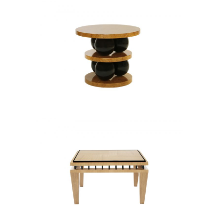
MRS ROBINSON II
STOLIKI KAWOWE
WASHINGTON II
STOLIKI KAWOWE
STOŁY