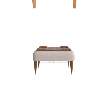
DECO
STOLIKI KAWOWE
STOŁY
BOB FOSSE COFFE
TABLE
PUFY
STOLIKI KAWOWE