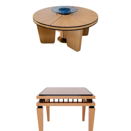
PINEAPPLE ART DECO
SET
STOLIKI KAWOWE
WASHINGTON II ART