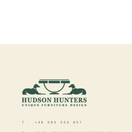
T :
+48 609 556 051